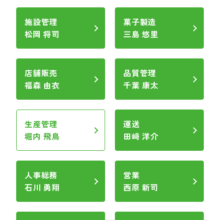
施設管理
菓子製造
松岡 将司
三島 悠里
店舗販売
品質管理
福森 由衣
千葉 康太
生産管理
運送
堀内 飛鳥
田﨑 洋介
人事総務
営業
石川 勇翔
西原 新司