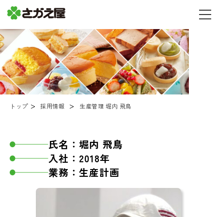
経営理念
会社概要
>
>
沿革
トップ
採用情報
生産管理 堀内 飛鳥
数字で見るさかえ屋
氏名：堀内 飛鳥
なんばん往来
入社：2018年
採用情報
業務：生産計画
お知らせ・お問合せ